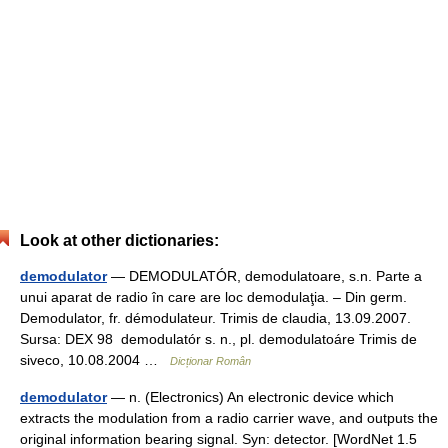
Look at other dictionaries:
demodulator
— DEMODULATÓR, demodulatoare, s.n. Parte a
unui aparat de radio în care are loc demodulaţia. – Din germ.
Demodulator, fr. démodulateur. Trimis de claudia, 13.09.2007.
Sursa: DEX 98 demodulatór s. n., pl. demodulatoáre Trimis de
siveco, 10.08.2004 …
Dicționar Român
demodulator
— n. (Electronics) An electronic device which
extracts the modulation from a radio carrier wave, and outputs the
original information bearing signal. Syn: detector. [WordNet 1.5