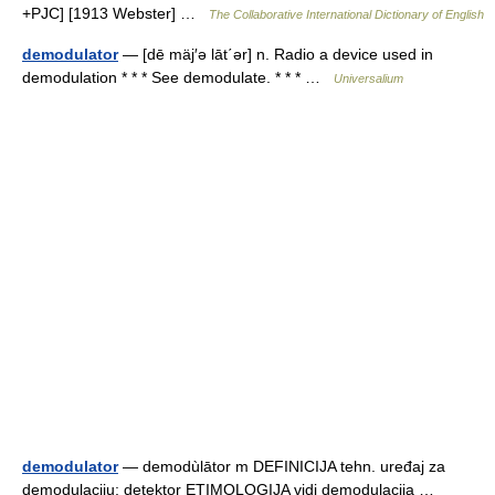
+PJC] [1913 Webster] …
The Collaborative International Dictionary of English
demodulator
— [dē mäj′ə lāt΄ər] n. Radio a device used in
demodulation * * * See demodulate. * * * …
Universalium
demodulator
— demodùlātor m DEFINICIJA tehn. uređaj za
demodulaciju; detektor ETIMOLOGIJA vidi demodulacija …