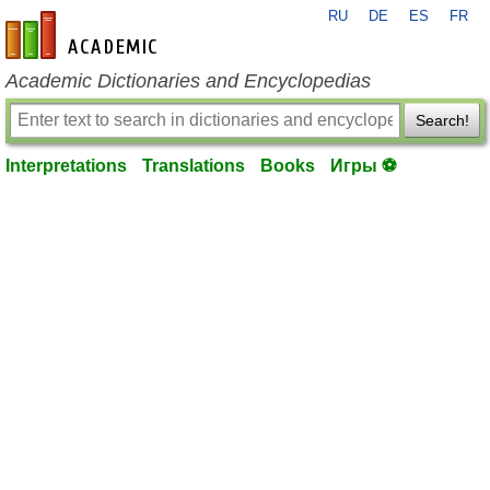
RU
DE
ES
FR
en-academic.com
Academic Dictionaries and Encyclopedias
Search!
Interpretations
Translations
Books
Игры ⚽