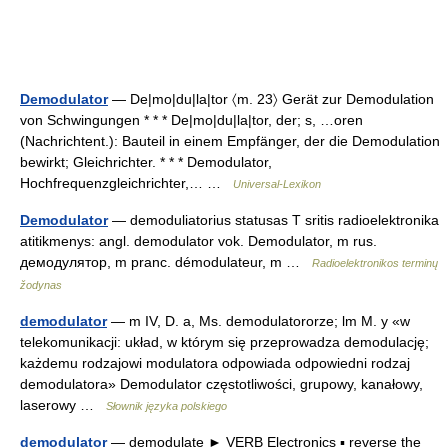
Demodulator
— De|mo|du|la|tor 〈m. 23〉 Gerät zur Demodulation
von Schwingungen * * * De|mo|du|la|tor, der; s, …oren
(Nachrichtent.): Bauteil in einem Empfänger, der die Demodulation
bewirkt; Gleichrichter. * * * Demodulator,
Hochfrequenzgleichrichter,… …
Universal-Lexikon
Demodulator
— demoduliatorius statusas T sritis radioelektronika
atitikmenys: angl. demodulator vok. Demodulator, m rus.
демодулятор, m pranc. démodulateur, m …
Radioelektronikos terminų
žodynas
demodulator
— m IV, D. a, Ms. demodulatororze; lm M. y «w
telekomunikacji: układ, w którym się przeprowadza demodulację;
każdemu rodzajowi modulatora odpowiada odpowiedni rodzaj
demodulatora» Demodulator częstotliwości, grupowy, kanałowy,
laserowy …
Słownik języka polskiego
demodulator
— demodulate ► VERB Electronics ▪ reverse the