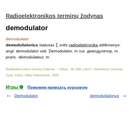
Radioelektronikos terminų žodynas
demodulator
demodulator
demoduliatorius
statusas
T
sritis
radioelektronika
atitikmenys
:
angl.
demodulator
vok.
Demodulator, m
rus.
демодулятор, m
pranc.
démodulateur, m
Radioelektronikos terminų žodynas. – Vilnius : BĮ UAB „Litimo“
.
Kazimieras Gaivenis,
Gytis Juška, Vidas Kalesinskas
.
2000
.
Игры ⚽
Поможем написать курсовую
Demodulator
demoduliatorius