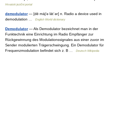
Hrvatski jezični portal
demodulator
— [dē mäj′ə lāt΄ər] n. Radio a device used in
demodulation …
English World dictionary
Demodulator
— Als Demodulator bezeichnet man in der
Funktechnik eine Einrichtung im Radio Empfänger zur
Rückgewinnung des Modulationssignales aus einer zuvor im
Sender modulierten Trägerschwingung. Ein Demodulator für
Frequenzmodulation befindet sich z. B …
Deutsch Wikipedia