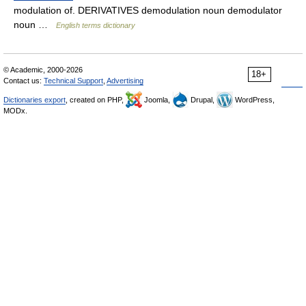
modulation of. DERIVATIVES demodulation noun demodulator
noun …
English terms dictionary
© Academic, 2000-2026
18+
Contact us:
Technical Support
,
Advertising
Dictionaries export
, created on PHP,
Joomla,
Drupal,
WordPress,
MODx.